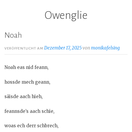
Owenglie
Z
u
m
Noah
I
n
Dezember 17, 2025
von
monikafelsing
VERÖFFENTLICHT AM
h
a
Noah eas nid feann,
l
t
hossde mech geann,
s
p
säisde aach hieh,
r
i
feannsde’s aach schie,
n
g
woas ech derr schbrech,