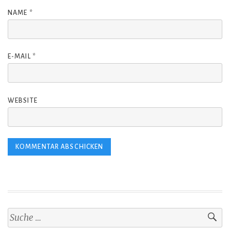
NAME
*
E-MAIL
*
WEBSITE
S
u