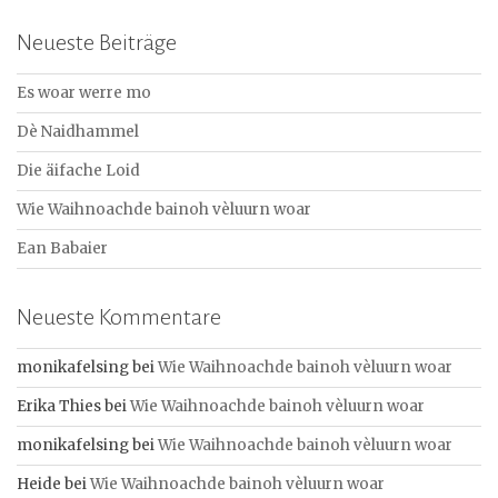
c
Neueste Beiträge
h
e
Es woar werre mo
n
a
Dè Naidhammel
c
Die äifache Loid
h
:
Wie Waihnoachde bainoh vèluurn woar
Ean Babaier
Neueste Kommentare
monikafelsing
bei
Wie Waihnoachde bainoh vèluurn woar
Erika Thies
bei
Wie Waihnoachde bainoh vèluurn woar
monikafelsing
bei
Wie Waihnoachde bainoh vèluurn woar
Heide
bei
Wie Waihnoachde bainoh vèluurn woar