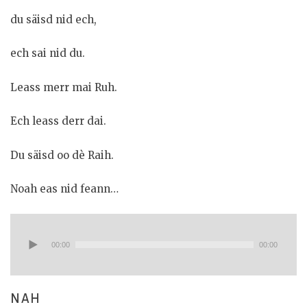
e
n
du säisd nid ech,
ech sai nid du.
Leass merr mai Ruh.
Ech leass derr dai.
Du säisd oo dè Raih.
Noah eas nid feann…
Audio-
Player
00:00
00:00
NAH