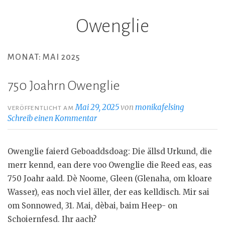
Owenglie
Z
u
m
MONAT: MAI 2025
I
n
750 Joahrn Owenglie
h
a
Mai 29, 2025
von
monikafelsing
VERÖFFENTLICHT AM
l
Schreib einen Kommentar
t
s
Owenglie faierd Geboaddsdoag: Die ällsd Urkund, die
p
merr kennd, ean dere voo Owenglie die Reed eas, eas
r
750 Joahr aald. Dè Noome, Gleen (Glenaha, om kloare
i
Wasser), eas noch viel äller, der eas kelldisch. Mir sai
n
om Sonnowed, 31. Mai, dèbai, baim Heep- on
g
Schoiernfesd. Ihr aach?