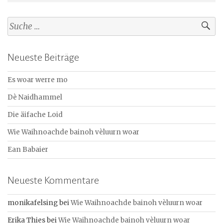
S
u
c
Neueste Beiträge
h
e
Es woar werre mo
n
a
Dè Naidhammel
c
Die äifache Loid
h
:
Wie Waihnoachde bainoh vèluurn woar
Ean Babaier
Neueste Kommentare
monikafelsing
bei
Wie Waihnoachde bainoh vèluurn woar
Erika Thies
bei
Wie Waihnoachde bainoh vèluurn woar