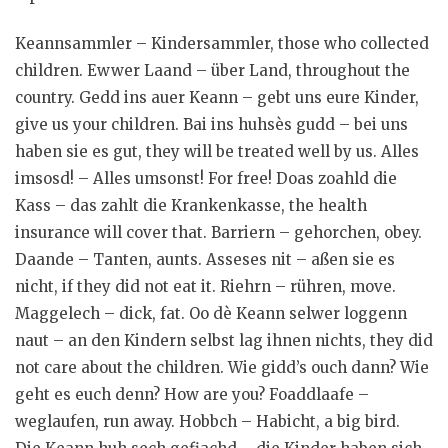
Keannsammler – Kindersammler, those who collected
children. Ewwer Laand – über Land, throughout the
country. Gedd ins auer Keann – gebt uns eure Kinder,
give us your children. Bai ins huhsès gudd – bei uns
haben sie es gut, they will be treated well by us. Alles
imsosd! – Alles umsonst! For free! Doas zoahld die
Kass – das zahlt die Krankenkasse, the health
insurance will cover that. Barriern – gehorchen, obey.
Daande – Tanten, aunts. Asseses nit – aßen sie es
nicht, if they did not eat it. Riehrn – rühren, move.
Maggelech – dick, fat. Oo dè Keann selwer loggenn
naut – an den Kindern selbst lag ihnen nichts, they did
not care about the children. Wie gidd’s ouch dann? Wie
geht es euch denn? How are you? Foaddlaafe –
weglaufen, run away. Hobbch – Habicht, a big bird.