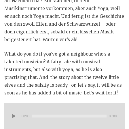
als Nachbarn hat? Ein Märchen, in dem
Musikinstrumente vorkommen, aber auch Yoga, weil
er auch noch Yoga macht. Und fertig ist die Geschichte
von den zwölf Elfen und der Schwarzwurzel – oder
doch eigentlich erst, sobald er ein bisschen Musik
beigesteuert hat. Warten wir’s ab!
What do you do if you’ve got a neighbour who’s a
talented musician? A fairy tale with musical
instruments, but also with yoga, as he is also
practising that. And the story about the twelve little
elves and the salsify is ready- or, let’s say, it will be as
soon as he has added a bit of music. Let’s wait for it!
Audio-
Player
00:00
00:00