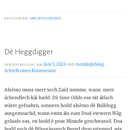
KATEGORIEN
UNCATEGORIZED
Dè Heggdigger
Juni 5, 2024
von
monikafelsing
VERÖFFENTLICHT AM
Schreib einen Kommentar
Alsèmo muss merr sech Zaid nomme, wann merr
ächendlech käi hadd. Dè Suse Oddo eas nit äifach
wärer gefoahrn, sonnern hodd alsèmo dè Bulldogg
ausgemoachd, wann emm äis eam Doaf ewwern Wäg
gelaafe eas, on hodd è poar Minude geschwassd. Doa
hodd sech dè Bilsegässesch Bernd droo erinnerd, wie