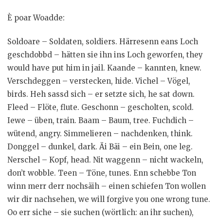
È poar Woadde:
Soldoare – Soldaten, soldiers. Härresenn eans Loch
geschdobbd – hätten sie ihn ins Loch geworfen, they
would have put him in jail. Kaande – kannten, knew.
Verschdeggen – verstecken, hide. Vichel – Vögel,
birds. Heh sassd sich – er setzte sich, he sat down.
Fleed – Flöte, flute. Geschonn – gescholten, scold.
Iewe – üben, train. Baam – Baum, tree. Fuchdich –
wütend, angry. Simmelieren – nachdenken, think.
Donggel – dunkel, dark. Äi Bäi – ein Bein, one leg.
Nerschel – Kopf, head. Nit waggenn – nicht wackeln,
don’t wobble. Teen – Töne, tunes. Enn schebbe Ton
winn merr derr nochsäih – einen schiefen Ton wollen
wir dir nachsehen, we will forgive you one wrong tune.
Oo err siche – sie suchen (wörtlich: an ihr suchen),