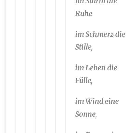
Im Sturm die
e
n
Ruhe
im Schmerz die
Stille,
im Leben die
Fülle,
im Wind eine
Sonne,