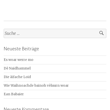
S
u
c
Neueste Beiträge
h
e
Es woar werre mo
n
a
Dè Naidhammel
c
Die äifache Loid
h
:
Wie Waihnoachde bainoh vèluurn woar
Ean Babaier
Neueste Kommentare