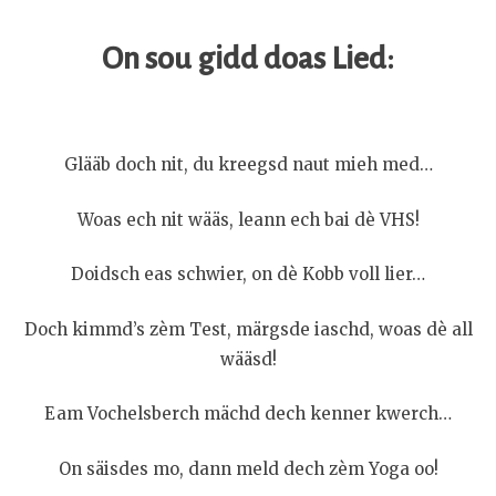
On sou gidd doas Lied:
Glääb doch nit, du kreegsd naut mieh med…
Woas ech nit wääs, leann ech bai dè VHS!
Doidsch eas schwier, on dè Kobb voll lier…
Doch kimmd’s zèm Test, märgsde iaschd, woas dè all
wääsd!
Eam Vochelsberch mächd dech kenner kwerch…
On säisdes mo, dann meld dech zèm Yoga oo!