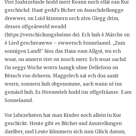
Vier Joahrzehnde hodd merr Keann noch elläi ean Kur
geschùchd. Haut gedd’s Bicher on Ausschdellungge
drewwer, on Loid kimmern sech zèm Glegg drim,
desses offgeärweld weadd
(https://verschickungsheime.de). Ech huh è Märche on
è Lied geschreawwe – ewwersch Sonnelaand. „Zum
sonnigen Landl“ hiss das Haus eam Allgoi, wu ech
woar, on annern vier on nooch merr. Ech woar oachd.
On seggs Woche worrn laangk uhne Dellefoon on
Bèsuch voo deheem. Maggelech sai ech doa aanit
worrn, sonnern huh obgenomme, aach wann sè ins
gemäsd huh. Es Heemwieh hodd ins offgefräasse. Eam
Sonnelaand.
Vor Jahrzehnten hat man Kinder noch allein in Kur
geschickt. Heute gibt es Bücher und Ausstellungen
darüber, und Leute kümmern sich zum Glück darum,