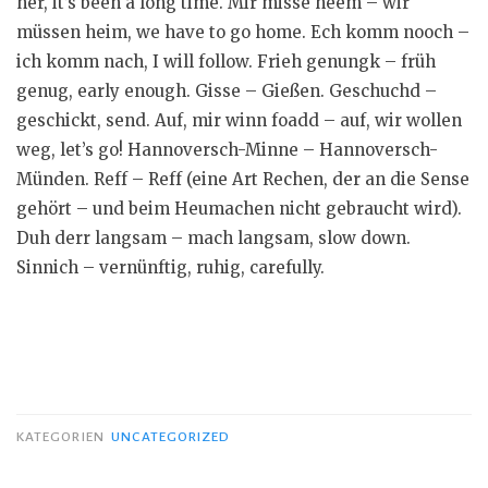
her, it’s been a long time. Mir misse heem – wir
müssen heim, we have to go home. Ech komm nooch –
ich komm nach, I will follow. Frieh genungk – früh
genug, early enough. Gisse – Gießen. Geschuchd –
geschickt, send. Auf, mir winn foadd – auf, wir wollen
weg, let’s go! Hannoversch-Minne – Hannoversch-
Münden. Reff – Reff (eine Art Rechen, der an die Sense
gehört – und beim Heumachen nicht gebraucht wird).
Duh derr langsam – mach langsam, slow down.
Sinnich – vernünftig, ruhig, carefully.
KATEGORIEN
UNCATEGORIZED