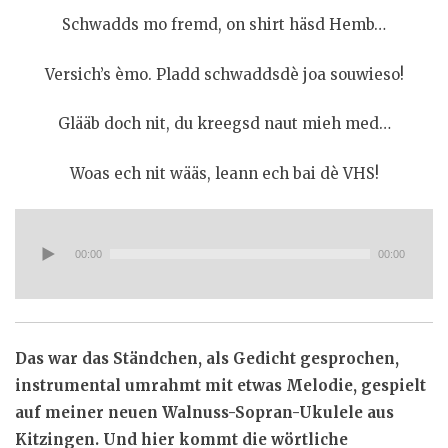
Schwadds mo fremd, on shirt häsd Hemb…
Versich’s èmo. Pladd schwaddsdè joa souwieso!
Glääb doch nit, du kreegsd naut mieh med…
Woas ech nit wääs, leann ech bai dè VHS!
Audio-
Player
00:00
00:00
Das war das Ständchen, als Gedicht gesprochen,
instrumental umrahmt mit etwas Melodie, gespielt
auf meiner neuen Walnuss-Sopran-Ukulele aus
Kitzingen. Und hier kommt die wörtliche