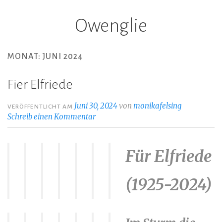
Owenglie
Z
u
m
MONAT: JUNI 2024
I
n
Fier Elfriede
h
a
Juni 30, 2024
von
monikafelsing
VERÖFFENTLICHT AM
l
Schreib einen Kommentar
t
s
Für Elfriede
p
r
(1925-2024)
i
n
g