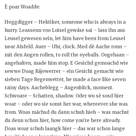
È poar Woadde:
Heggdigger – Hektiker, someone who is always in a
hurry. Leassenn voo Loisel gewäse sai – lass ihn aus
Leusel gewesen sein, let him have been from Leusel
near Alsfeld. Auer – Uhr, clock. Med dè Aache ronn –
mit den Augen rollen, to roll the eyeballs. Oogehaan –
angehalten, made him stop. E Gesichd gemoachd wie
sewwe Doag Räjewerrer – ein Gesicht gemacht wie
sieben Tage Regenwetter, he made a face like seven
rainy days. Aacheblegg – Augenblick, moment.
Schwoare – Schatten, shadow. Oder wu sè sosd hier
woar – oder wo sie sonst her war, whereever she was
from. Woas mächsd du dann schuh hieh – was machst
du denn schon hier, how come you’re here already.
Doas woar schuh laangk hier – das war schon lange