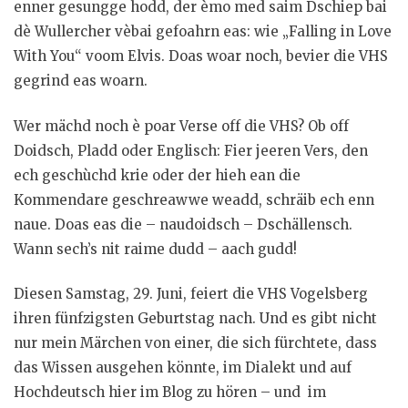
enner gesungge hodd, der èmo med saim Dschiep bai
dè Wullercher vèbai gefoahrn eas: wie „Falling in Love
With You“ voom Elvis. Doas woar noch, bevier die VHS
gegrind eas woarn.
Wer mächd noch è poar Verse off die VHS? Ob off
Doidsch, Pladd oder Englisch: Fier jeeren Vers, den
ech geschùchd krie oder der hieh ean die
Kommendare geschreawwe weadd, schräib ech enn
naue. Doas eas die – naudoidsch – Dschällensch.
Wann sech’s nit raime dudd – aach gudd!
Diesen Samstag, 29. Juni, feiert die VHS Vogelsberg
ihren fünfzigsten Geburtstag nach. Und es gibt nicht
nur mein Märchen von einer, die sich fürchtete, dass
das Wissen ausgehen könnte, im Dialekt und auf
Hochdeutsch hier im Blog zu hören – und im