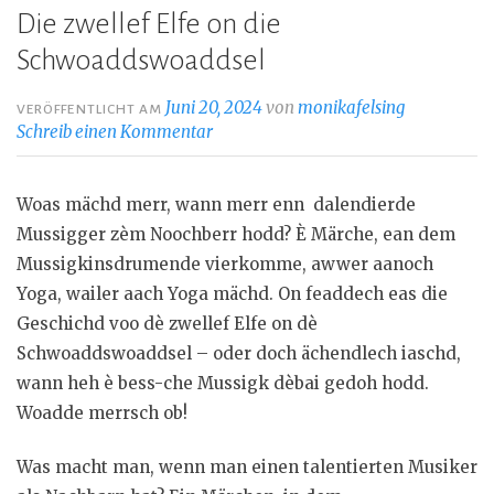
Die zwellef Elfe on die
Schwoaddswoaddsel
Juni 20, 2024
von
monikafelsing
VERÖFFENTLICHT AM
Schreib einen Kommentar
Woas mächd merr, wann merr enn dalendierde
Mussigger zèm Noochberr hodd? È Märche, ean dem
Mussigkinsdrumende vierkomme, awwer aanoch
Yoga, wailer aach Yoga mächd. On feaddech eas die
Geschichd voo dè zwellef Elfe on dè
Schwoaddswoaddsel – oder doch ächendlech iaschd,
wann heh è bess-che Mussigk dèbai gedoh hodd.
Woadde merrsch ob!
Was macht man, wenn man einen talentierten Musiker