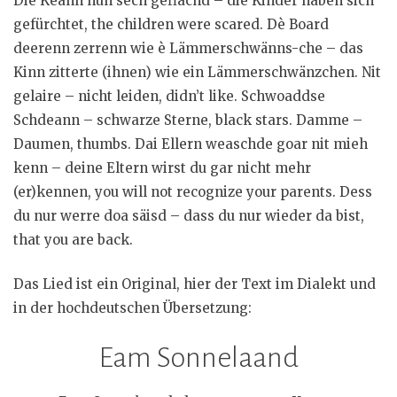
Die Keann huh sech gefiachd – die Kinder haben sich
gefürchtet, the children were scared. Dè Board
deerenn zerrenn wie è Lämmerschwänns-che – das
Kinn zitterte (ihnen) wie ein Lämmerschwänzchen. Nit
gelaire – nicht leiden, didn’t like. Schwoaddse
Schdeann – schwarze Sterne, black stars. Damme –
Daumen, thumbs. Dai Ellern weaschde goar nit mieh
kenn – deine Eltern wirst du gar nicht mehr
(er)kennen, you will not recognize your parents. Dess
du nur werre doa säisd – dass du nur wieder da bist,
that you are back.
Das Lied ist ein Original, hier der Text im Dialekt und
in der hochdeutschen Übersetzung:
Eam Sonnelaand