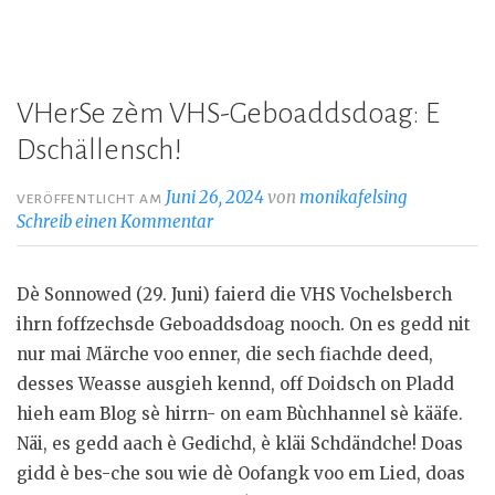
VHerSe zèm VHS-Geboaddsdoag: E
Dschällensch!
Juni 26, 2024
von
monikafelsing
VERÖFFENTLICHT AM
Schreib einen Kommentar
Dè Sonnowed (29. Juni) faierd die VHS Vochelsberch
ihrn foffzechsde Geboaddsdoag nooch. On es gedd nit
nur mai Märche voo enner, die sech fiachde deed,
desses Weasse ausgieh kennd, off Doidsch on Pladd
hieh eam Blog sè hirrn- on eam Bùchhannel sè kääfe.
Näi, es gedd aach è Gedichd, è kläi Schdändche! Doas
gidd è bes-che sou wie dè Oofangk voo em Lied, doas