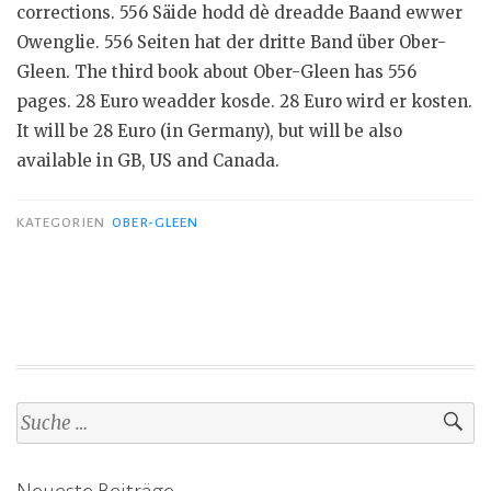
e
corrections. 556 Säide hodd dè dreadde Baand ewwer
n
Owenglie. 556 Seiten hat der dritte Band über Ober-
Gleen. The third book about Ober-Gleen has 556
pages. 28 Euro weadder kosde. 28 Euro wird er kosten.
It will be 28 Euro (in Germany), but will be also
available in GB, US and Canada.
KATEGORIEN
OBER-GLEEN
S
u
c