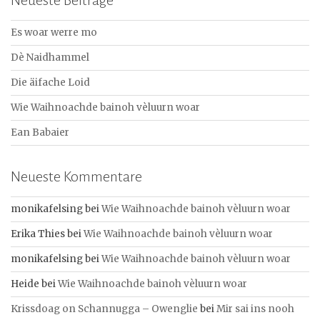
Neueste Beiträge
h
e
Es woar werre mo
n
a
Dè Naidhammel
c
Die äifache Loid
h
:
Wie Waihnoachde bainoh vèluurn woar
Ean Babaier
Neueste Kommentare
monikafelsing
bei
Wie Waihnoachde bainoh vèluurn woar
Erika Thies
bei
Wie Waihnoachde bainoh vèluurn woar
monikafelsing
bei
Wie Waihnoachde bainoh vèluurn woar
Heide
bei
Wie Waihnoachde bainoh vèluurn woar
Krissdoag on Schannugga – Owenglie
bei
Mir sai ins nooh