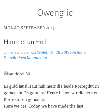
Owenglie
Z
u
m
MONAT: SEPTEMBER 2015
I
n
Himmel un Höll
h
a
September 28, 2015
von
moni
VERÖFFENTLICHT AM
l
Schreib einen Kommentar
t
s
p
r
Es gidd luus! Haut huh merr die lesde Korregduurn
i
gemoacht. Es geht los! Heute haben wir die letzten
n
Korrekturen gemacht.
g
Here we are! Today, we have made the last