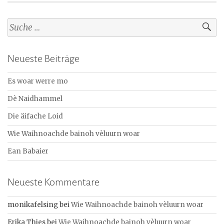
S
u
c
Neueste Beiträge
h
e
Es woar werre mo
n
a
Dè Naidhammel
c
Die äifache Loid
h
:
Wie Waihnoachde bainoh vèluurn woar
Ean Babaier
Neueste Kommentare
monikafelsing
bei
Wie Waihnoachde bainoh vèluurn woar
Erika Thies
bei
Wie Waihnoachde bainoh vèluurn woar