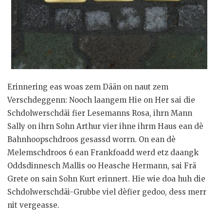
e
n
Erinnering eas woas zem Dään on naut zem
Verschdeggenn: Nooch laangem Hie on Her sai die
Schdolwerschdäi fier Lesemanns Rosa, ihrn Mann
Sally on ihrn Sohn Arthur vier ihne ihrm Haus ean dè
Bahnhoopschdroos gesassd worrn. On ean dè
Melemschdroos 6 ean Frankfoadd werd etz daangk
Oddsdinnesch Mallis oo Heasche Hermann, sai Frä
Grete on sain Sohn Kurt erinnert. Hie wie doa huh die
Schdolwerschdäi-Grubbe viel dèfier gedoo, dess merr
nit vergeasse.