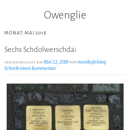
Owenglie
Z
u
m
MONAT: MAI 2018
I
n
Sechs Schdolwerschdäi
h
a
Mai 22, 2018
von
monikafelsing
VERÖFFENTLICHT AM
l
Schreib einen Kommentar
t
s
p
r
i
n
g