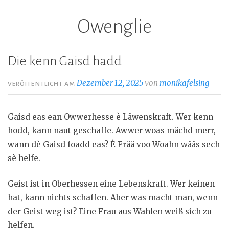
Owenglie
Z
u
m
Die kenn Gaisd hadd
I
n
Dezember 12, 2025
von
monikafelsing
VERÖFFENTLICHT AM
h
a
Gaisd eas ean Owwerhesse è Läwenskraft. Wer kenn
l
hodd, kann naut geschaffe. Awwer woas mächd merr,
t
wann dè Gaisd foadd eas? È Frää voo Woahn wääs sech
s
sè helfe.
p
r
Geist ist in Oberhessen eine Lebenskraft. Wer keinen
i
hat, kann nichts schaffen. Aber was macht man, wenn
n
der Geist weg ist? Eine Frau aus Wahlen weiß sich zu
g
helfen.