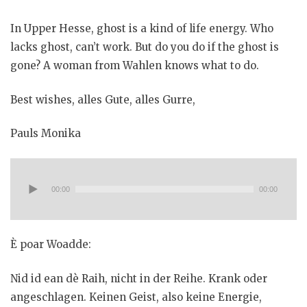
e
n
In Upper Hesse, ghost is a kind of life energy. Who
lacks ghost, can’t work. But do you do if the ghost is
gone? A woman from Wahlen knows what to do.
Best wishes, alles Gute, alles Gurre,
Pauls Monika
Audio-
Player
00:00
00:00
È poar Woadde:
Nid id ean dè Raih, nicht in der Reihe. Krank oder
angeschlagen. Keinen Geist, also keine Energie,