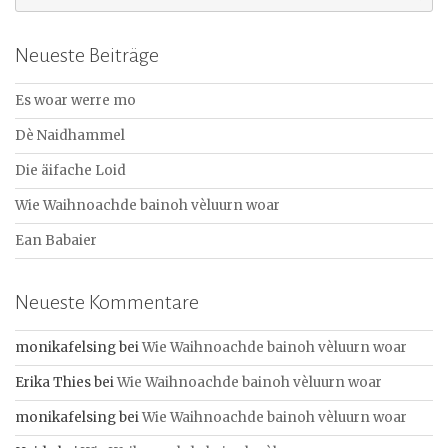
u
c
Neueste Beiträge
h
e
Es woar werre mo
n
a
Dè Naidhammel
c
Die äifache Loid
h
:
Wie Waihnoachde bainoh vèluurn woar
Ean Babaier
Neueste Kommentare
monikafelsing
bei
Wie Waihnoachde bainoh vèluurn woar
Erika Thies
bei
Wie Waihnoachde bainoh vèluurn woar
monikafelsing
bei
Wie Waihnoachde bainoh vèluurn woar